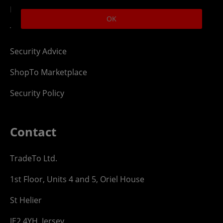
Privacy Statement
OK
Top Up T&Cs
Security Advice
ShopTo Marketplace
Security Policy
Contact
TradeTo Ltd.
1st Floor, Units 4 and 5, Oriel House
St Helier
JE2 4YH, Jersey