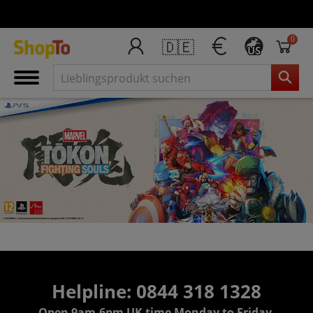
0
🇩🇪
US
Helpline:
0844 318 1328
Open 9am-6pm UK time Monday to Friday,