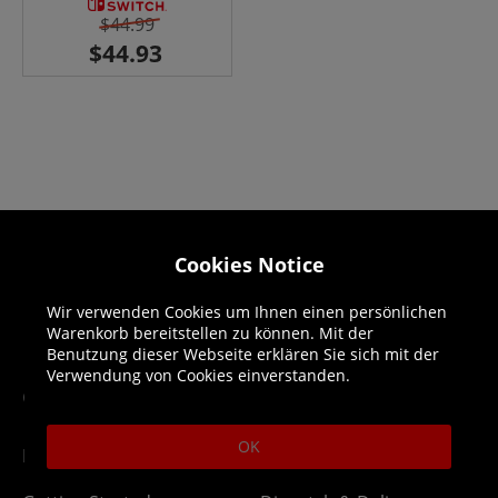
$44.99
Cookies Notice
Helpline:
0844 318 1328
Open 9am-6pm UK time Monday to Friday,
Wir verwenden Cookies um Ihnen einen persönlichen
excludes bank holidays.
Warenkorb bereitstellen zu können. Mit der
Benutzung dieser Webseite erklären Sie sich mit der
Verwendung von Cookies einverstanden.
Guides
Delivery
OK
DLC Codes
Collect & Replace