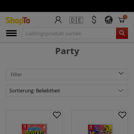
0
🇩🇪
US
Party
Filter