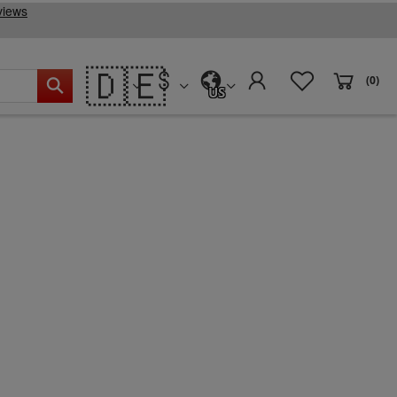
🇩🇪
(0)
US