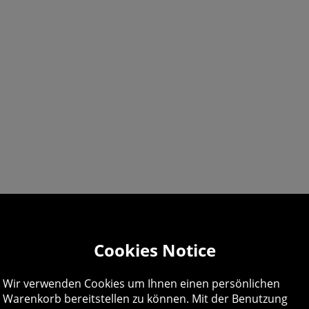
lpline:
0844 318 1
Cookies Notice
 9am-6pm UK time Monday to Friday, excludes bank holi
Wir verwenden Cookies um Ihnen einen persönlichen
Warenkorb bereitstellen zu können. Mit der Benutzung