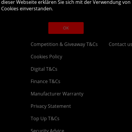
dieser Webseite erklären Sie sich mit der Verwendung von
Legal
About
Cookies einverstanden.
AGB
Company
OK
Affiliate-Programm
News
Competition & Giveaway T&Cs
Contact u
Cookies Policy
Digital T&Cs
Finance T&Cs
Manufacturer Warranty
Privacy Statement
Top Up T&Cs
Security Advice