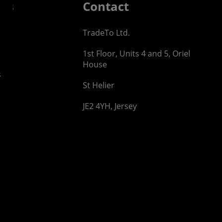
 us
Contact
TradeTo Ltd.
1st Floor, Units 4 and 5, Oriel
House
s
St Helier
JE2 4YH, Jersey