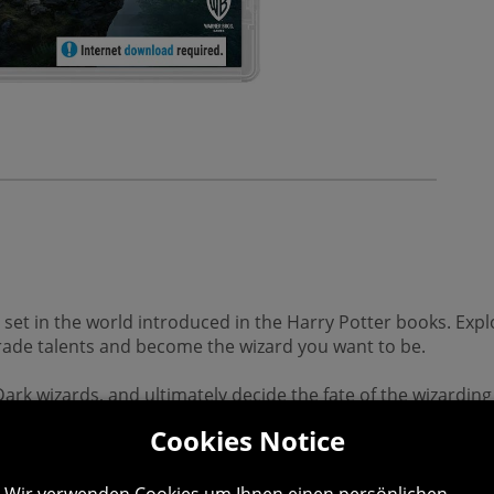
set in the world introduced in the Harry Potter books. Exp
grade talents and become the wizard you want to be.
ark wizards, and ultimately decide the fate of the wizarding 
Cookies Notice