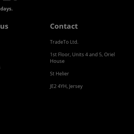
days.
 us
Contact
TradeTo Ltd.
1st Floor, Units 4 and 5, Oriel
House
s
St Helier
JE2 4YH, Jersey