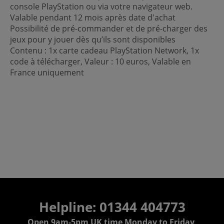
console PlayStation ou via votre navigateur web.
Valable pendant 12 mois après date d'achat
Possibilité de pré-commander et de pré-charger des
jeux pour y jouer dès qu’ils sont disponibles
Contenu : 1x carte cadeau PlayStation Network, 1x
code à télécharger, Valeur : 10 euros, Valable en
France uniquement
Helpline: 01344 404773
Open 9am-5pm UK time Monday to Friday,