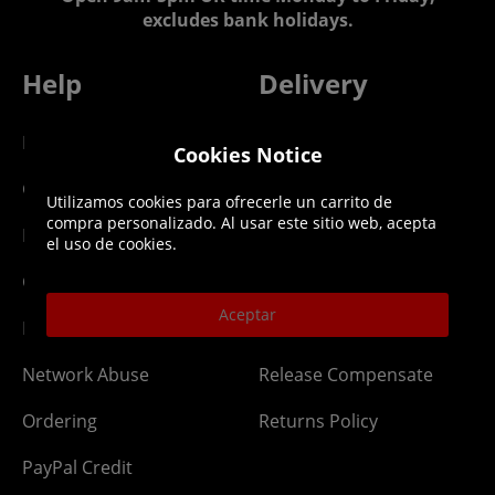
excludes bank holidays.
Help
Delivery
DLC Codes
Collect & Replace
Cookies Notice
Getting Started
Dispatch & Delivery
Utilizamos cookies para ofrecerle un carrito de
compra personalizado. Al usar este sitio web, acepta
Membership
Downloads
el uso de cookies.
Gift Cards
Lost Item
Aceptar
Newsletter
Parcel Tracking
Network Abuse
Release Compensate
Ordering
Returns Policy
PayPal Credit