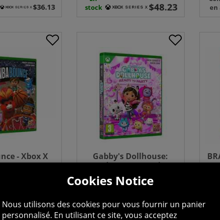
stock
en
nce - Xbox X
Gabby's Dollhouse:
BRA
Ready to Party - Xbox
Series X
$44.99
$34.99
Cookies Notice
Commande
Co
en attente
en 
Nous utilisons des cookies pour vous fournir un panier
personnalisé. En utilisant ce site, vous acceptez