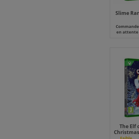
Slime Ran
Command
en attente
The Elf 
Christmas
S
Faible