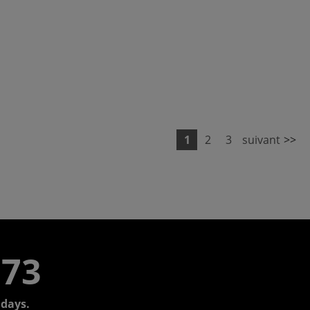
1
2
3
suivant
>>
773
days.