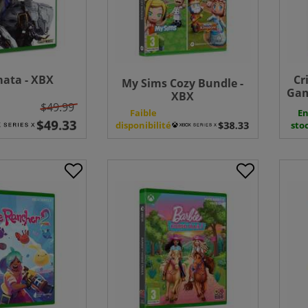
ata - XBX
Cr
My Sims Cozy Bundle -
Gam
XBX
$49.99
Faible
E
disponibilité
sto