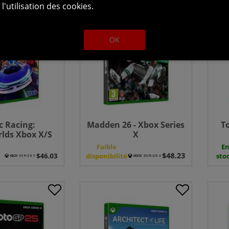
l'utilisation des cookies.
OK
c Racing:
Madden 26 - Xbox Series
T
lds Xbox X/S
X
e
Faible
E
disponibilité
sto