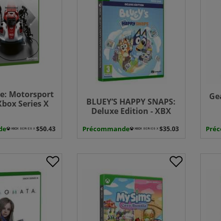
e: Motorsport
Gea
BLUEY’S HAPPY SNAPS:
 Xbox Series X
Deluxe Edition - XBX
de
Précommande
Pré