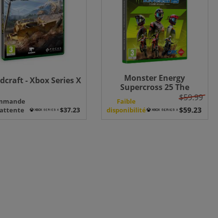
Monster Energy
dcraft - Xbox Series X
Supercross 25 The
Official Videogame -
$59.99
mmande
Faible
Xbox Series X
 attente
disponibilité