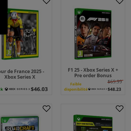
F1 25 - Xbox Series X +
our de France 2025 -
Pre order Bonus
Xbox Series X
$69.99
n
Faible
ck
disponibilité