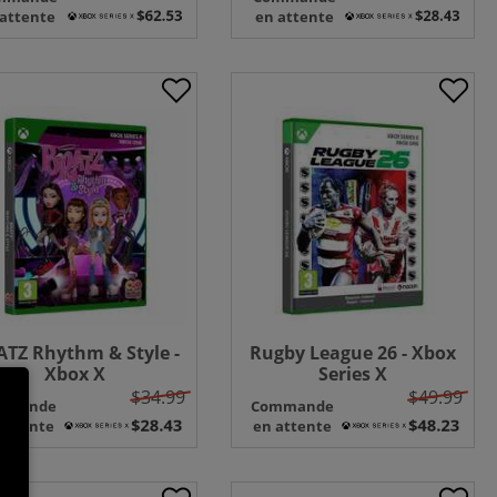
 attente
en attente
TZ Rhythm & Style -
Rugby League 26 - Xbox
Xbox X
Series X
$34.99
$49.99
mmande
Commande
attente
en attente