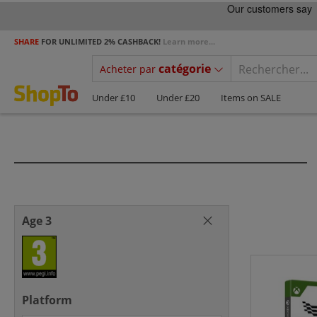
SHARE
FOR UNLIMITED 2% CASHBACK!
Learn more...
catégorie
Acheter par
Under £10
Under £20
Items on SALE
Age 3
Platform