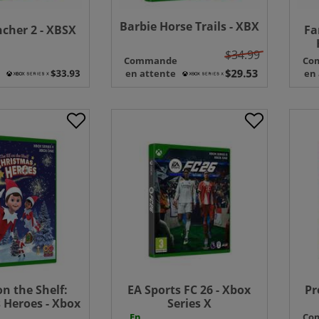
Barbie Horse Trails - XBX
cher 2 - XBSX
Fa
$34.99
e
Commande
Co
en attente
en
on the Shelf:
EA Sports FC 26 - Xbox
Pr
 Heroes - Xbox
Series X
eries X
En
Co