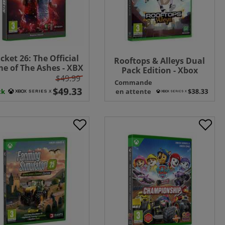
icket 26: The Official
Rooftops & Alleys Dual
e of The Ashes - XBX
Pack Edition - Xbox
$49.99
Series X
n
Commande
ck
en attente