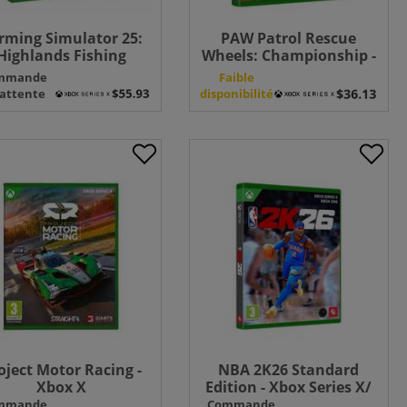
rming Simulator 25:
PAW Patrol Rescue
Highlands Fishing
Wheels: Championship -
Edition - XBX
Xbox Series X
mmande
Faible
 attente
disponibilité
oject Motor Racing -
NBA 2K26 Standard
Xbox X
Edition - Xbox Series X/
One
mmande
Commande