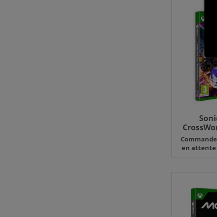
Soni
CrossWor
Command
en attente