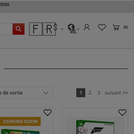
🇫🇷
(0)
NL
1
2
3
suivant
>>