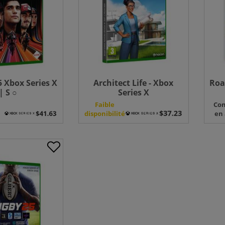
 Xbox Series X
Architect Life - Xbox
Roa
| S ○
Series X
e
Faible
Co
disponibilité
en