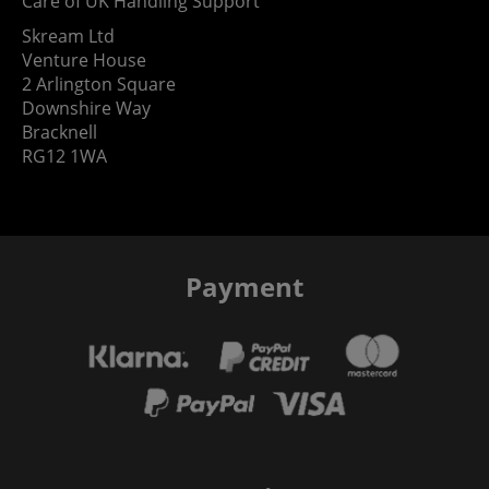
Care of UK Handling Support
Skream Ltd
Venture House
2 Arlington Square
Downshire Way
Bracknell
RG12 1WA
Payment