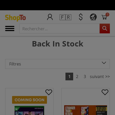
0
🇫🇷
AE
Back In Stock
Filtres
1
2
3
suivant
>>