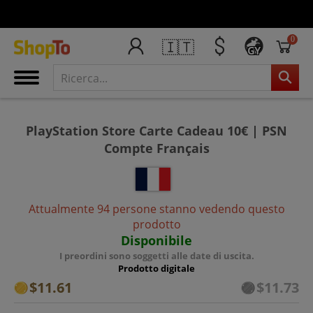
0
🇮🇹
GY
PlayStation Store Carte Cadeau 10€ | PSN
Compte Français
Attualmente 94 persone stanno vedendo questo
prodotto
Disponibile
I preordini sono soggetti alle date di uscita.
Prodotto digitale
$11.61
$11.73