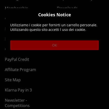
Membership
Downloads
Cookies Notice
Gift Cards
Lost Item
Utilizziamo i cookie per fornirti un carrello personale.
Newsletter
Parcel Tracking
Utilizzando questo sito accetti l uso dei cookie.
Network Abuse
Release Compensate
OK
Ordering
Returns Policy
PayPal Credit
Affiliate Program
Site Map
Klarna Pay in 3
Newsletter -
Competitions