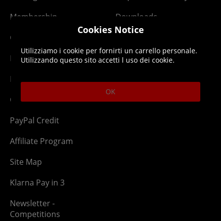
Membership
Downloads
Cookies Notice
Gift Cards
Lost Item
Utilizziamo i cookie per fornirti un carrello personale.
Newsletter
Parcel Tracking
Utilizzando questo sito accetti l uso dei cookie.
Network Abuse
Release Compensate
OK
Ordering
Returns Policy
PayPal Credit
Affiliate Program
Site Map
Klarna Pay in 3
Newsletter -
Competitions