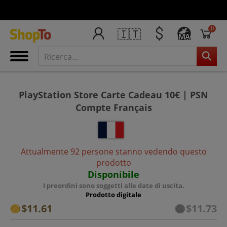
0
🇮🇹
MA
PlayStation Store Carte Cadeau 10€ | PSN
Compte Français
Attualmente 92 persone stanno vedendo questo
prodotto
Disponibile
I preordini sono soggetti alle date di uscita.
Prodotto digitale
$11.61
$11.73